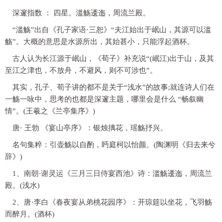
深邃指数 ： 四星。滥觞逶迤，周流兰殿。
“滥觞”出自《孔子家语·三恕》“夫江始出于岷山，其源可以滥
觞”。大概的意思是水源所出，其始甚小，只能浮起酒杯。
古人认为长江源于岷山，《荀子》补充说“(岷江)出于山，及其
至江之津也，不放舟，不避风，则不可涉也”。
其实，孔子、荀子讲的都不是关于“浅水”的故事;就连诗人们在
一觞一咏中，思考的也都是深邃主题，哪里会是什么 “畅叙幽
情”。(王羲之《兰亭集序》)
唐· 王勃 《宴山亭序》：银烛摛花，瑶觞抒兴。
名句集粹：引壶觞以自酌，眄庭柯以怡颜。(陶渊明《归去来兮
辞》)
1、南朝·谢灵运《三月三日侍宴西池》诗：滥觞逶迤，周流兰
殿。(浅水)
2、唐·李白《春夜宴从弟桃花园序》：开琼筵以坐花，飞羽觞
而醉月。(酒杯)