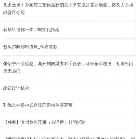
头条焦点：孙颖莎王楚钦最新消息！平安抵达克罗地亚，莎头力争挑
战赛再夺冠
新华社送你一本22城文化指南
包贝尔向柳岩道歉_柳岩道歉
张怡宁不懂感恩，离开刘国梁去对手任教，马琳全军覆没，孔帅出山
天天热门
建筑设计机构
孔德京夺得中式台球国际精英赛冠军
【独家】滨州黄河浮桥（东浮桥）封闭拆除