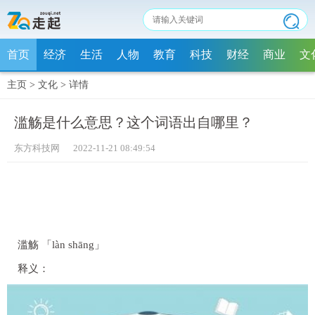
首页
经济
生活
人物
教育
科技
财经
商业
文
主页
>
文化
>
详情
滥觞是什么意思？这个词语出自哪里？
东方科技网 2022-11-21 08:49:54
滥觞 「làn shāng」
释义：