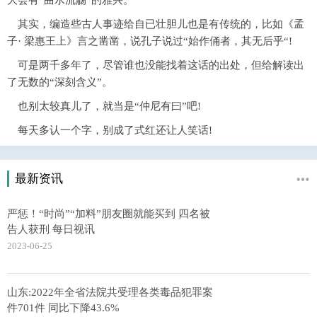
其实，编造些古人事迹给自已壮胆儿也是有传统的，比如《孟
子· 梁惠王上》言之凿凿，说孔子说过“始作俑者，其无后乎“!
可是两千多年了，尽管谁也没能找着这话的出处，但给解读出
了无数的“深刻含义”。
也别太较真儿了，就当是“仲尼有曰”吧!
每天多认一个字，别成了式红还让人笑话!
最新资讯
严惩！“时尚”“加料”朋友圈就能买到 四名被
告人获刑 每日视讯
2023-06-25
山东:2022年全省法院共受理各类毒品犯罪案
件701件 同比下降43.6%