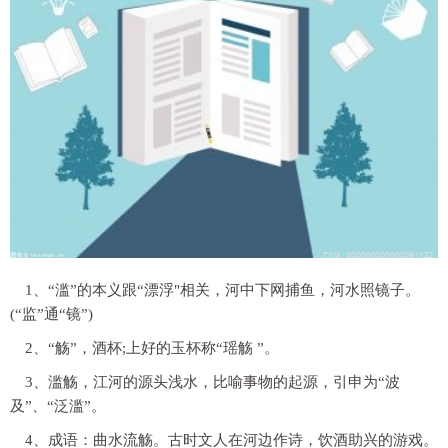
1、“滥”的本义跟“漂浮"相关，河中下网捕鱼，河水照镜子。
(“监”通“镜”)
2、“觞”，酒杯;上好的玉杯称“瑶觞 ”。
3、滥觞，江河的源头浅水，比喻事物的起源，引申为“波
及”、“泛滥”。
4、成语：曲水流觞。古时文人在河边作诗，饮酒助兴的游戏。