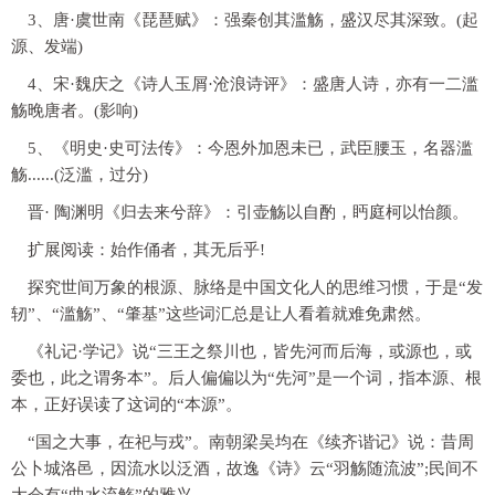
3、唐·虞世南《琵琶赋》：强秦创其滥觞，盛汉尽其深致。(起
源、发端)
4、宋·魏庆之《诗人玉屑·沧浪诗评》：盛唐人诗，亦有一二滥
觞晚唐者。(影响)
5、《明史·史可法传》：今恩外加恩未已，武臣腰玉，名器滥
觞......(泛滥，过分)
晋· 陶渊明《归去来兮辞》：引壶觞以自酌，眄庭柯以怡颜。
扩展阅读：始作俑者，其无后乎!
探究世间万象的根源、脉络是中国文化人的思维习惯，于是“发
轫”、“滥觞”、“肇基”这些词汇总是让人看着就难免肃然。
《礼记·学记》说“三王之祭川也，皆先河而后海，或源也，或
委也，此之谓务本”。后人偏偏以为“先河”是一个词，指本源、根
本，正好误读了这词的“本源”。
“国之大事，在祀与戎”。南朝梁吴均在《续齐谐记》说：昔周
公卜城洛邑，因流水以泛酒，故逸《诗》云“羽觞随流波”;民间不
大会有“曲水流觞”的雅兴。