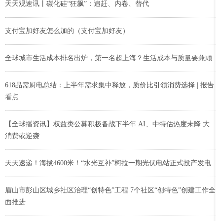
天天观速讯丨碳化硅“狂飙”：追赶、内卷、替代
支付宝加好友怎么加的（支付宝加好友）
全球城市生活成本排名出炉，第一名超上海？生活成本与质量要兼顾
618品需厨电总结：上半年需求集中释放，质价比引领消费选择 | 报告
看点
【全球播资讯】权益类公募积极备战下半年 AI、中特估热度未降 大
消费或逆袭
天天速递！海拔4600米！“水光互补”柯拉一期光伏电站正式投产发电
眉山市彭山区城乡社区治理“创特色”工程 7个社区“创特色”创建工作全
面推进