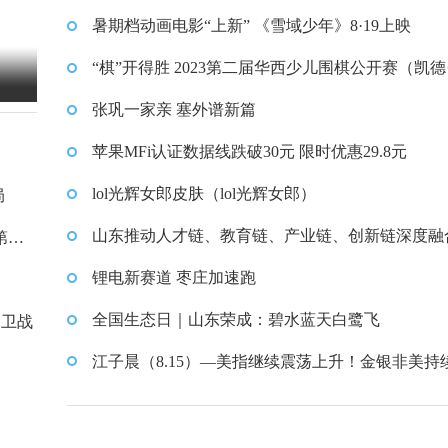
域少年》8·19上映
少儿围棋公开赛（凯德·新
暑期档动画电影“上新” 《雪域少年》8·19上映
南）即将开赛
“棋”开得胜 2023第二届华西少儿围棋公开赛（凯德
南）即将开赛
张巩一家亲 塞外谱新篇
苹果MFi认证数据线跌破30元 限时优惠29.8元
lol光辉女郎皮肤（lol光辉女郎）
局
山东推动人才链、教育链、产业链、创新链深度融
第二
加快高质量发展
锂电新赛道 枣庄加速跑
全国生态日｜山东荣成：碧水蓝天白鹭飞
保卫战
江子晨（8.15）—美指继续震荡上升！金银非美持
压向下