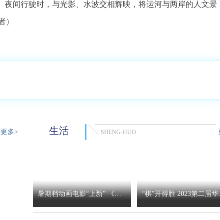
象。夜间行驶时，与光影、水波交相辉映，将运河与两岸的人文景
者）
生活
更多>
SHENG-HUO
暑期档动画电影“上新” 《雪
“棋”开得胜 2023第二届