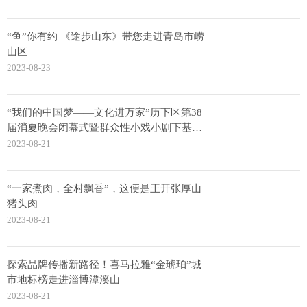
“鱼”你有约 《途步山东》带您走进青岛市崂
山区
2023-08-23
“我们的中国梦——文化进万家”历下区第38
届消夏晚会闭幕式暨群众性小戏小剧下基层
演出圆满结束
2023-08-21
“一家煮肉，全村飘香”，这便是王开张厚山
猪头肉
2023-08-21
探索品牌传播新路径！喜马拉雅“金琥珀”城
市地标榜走进淄博潭溪山
2023-08-21