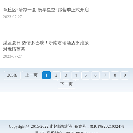
章丘区“清凉一夏·畅享星空”露营季正式开启
2023-07-27
湛蓝夏日 热情多巴胺！济南君瑞酒店泳池派
对燃情落幕
2023-07-27
205条
上一页
1
2
3
4
5
6
7
8
9
下一页
Copyright@ 2015-2022 走起版权所有 备案号：
豫ICP备2021032478